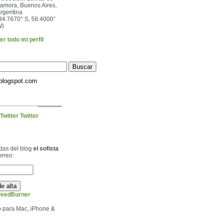
amora, Buenos Aires,
rgentina
34.7670° S, 58.4000°
W)
er todo mi perfil
.blogspot.com
Twitter
adas del blog
el sofista
orreo:
FeedBurner
ivo para Mac, iPhone &