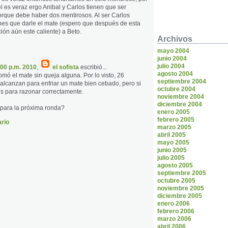
el es veraz ergo Anibal y Carlos tienen que ser
rque debe haber dos mentirosos. Al ser Carlos
nes que darle el mate (espero que después de esta
ción aún este caliente) a Beto.
Archivos
mayo 2004
junio 2004
julio 2004
:00 p.m. 2010
,
el sofista
escribió...
agosto 2004
tomó el mate sin queja alguna. Por lo visto, 26
septiembre 2004
lcanzan para enfriar un mate bien cebado, pero si
octubre 2004
es para razonar correctamente.
noviembre 2004
diciembre 2004
para la próxima ronda?
enero 2005
febrero 2005
rio
marzo 2005
abril 2005
mayo 2005
junio 2005
julio 2005
agosto 2005
septiembre 2005
octubre 2005
noviembre 2005
diciembre 2005
enero 2006
febrero 2006
marzo 2006
abril 2006