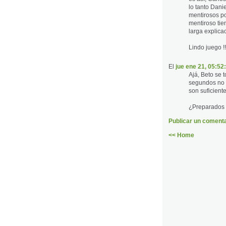
lo tanto Dani
mentirosos po
mentiroso tie
larga explica
Lindo juego !!
El
jue ene 21, 05:52
Ajá, Beto se 
segundos no a
son suficient
¿Preparados 
Publicar un comenta
<< Home