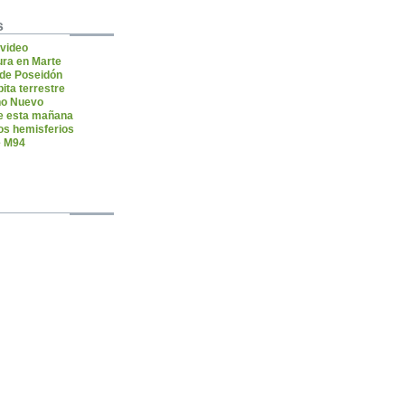
s
 video
ra en Marte
 de Poseidón
bita terrestre
ño Nuevo
de esta mañana
os hemisferios
e M94