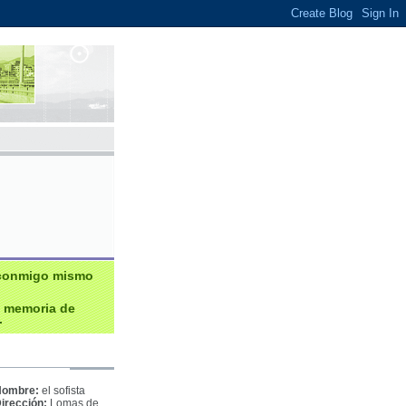
conmigo mismo
a memoria de
.
Nombre:
el sofista
irección:
Lomas de