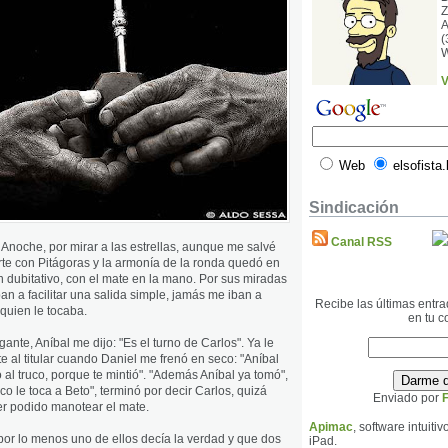
Z
A
(
V
Web
elsofista
Sindicación
Canal RSS
 Anoche, por mirar a las estrellas, aunque me salvé
rte con Pitágoras y la armonía de la ronda quedó en
n dubitativo, con el mate en la mano. Por sus miradas
an a facilitar una salida simple, jamás me iban a
Recibe las últimas entr
 quien le tocaba.
en tu c
ante, Aníbal me dijo: "Es el turno de Carlos". Ya le
e al titular cuando Daniel me frenó en seco: "Aníbal
 al truco, porque te mintió". "Además Aníbal ya tomó",
o le toca a Beto", terminó por decir Carlos, quizá
Enviado por
er podido manotear el mate.
Apimac
, software intuit
or lo menos uno de ellos decía la verdad y que dos
iPad.