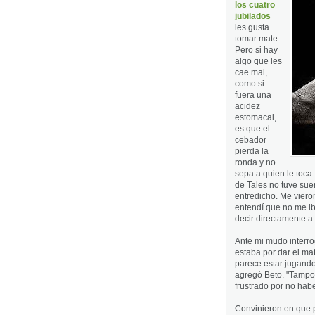
los cuatro
jubilados
les gusta
tomar mate.
Pero si hay
algo que les
cae mal,
como si
fuera una
acidez
estomacal,
es que el
cebador
pierda la
ronda y no
sepa a quien le toca.
de Tales no tuve sue
entredicho. Me viero
entendí que no me ib
decir directamente a
Ante mi mudo interrog
estaba por dar el mat
parece estar jugando
agregó Beto. "Tampoc
frustrado por no hab
Convinieron en que p