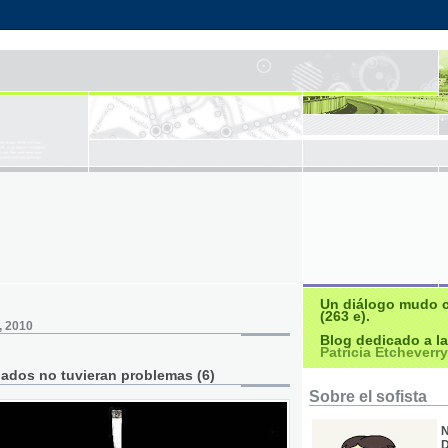
Un diálogo mudo 
(263 e).
, 2010
Blog dedicado a l
Patricia Etcheverry
lados no tuvieran problemas (6)
Sobre el sofista
D