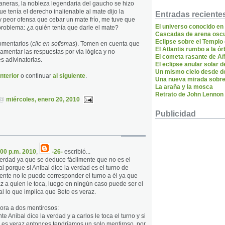
neras, la nobleza legendaria del gaucho se hizo
e tenía el derecho inalienable al mate dijo la
Entradas reciente
 peor ofensa que cebar un mate frío, me tuve que
El universo conocido en
 problema: ¿a quién tenía que darle el mate?
Cascadas de arena oscu
Eclipse sobre el Templo
omentarios (
clic en sofismas
). Tomen en cuenta que
El Atlantis rumbo a la ór
damentar las respuestas por vía lógica y no
El cometa rasante de A
es adivinatorias.
El eclipse anular solar 
Un mismo cielo desde d
nterior
o continuar
al siguiente
.
Una nueva mirada sobr
La araña y la mosca
Retrato de John Lennon
a @
miércoles, enero 20, 2010
Publicidad
:00 p.m. 2010
,
-26-
escribió...
verdad ya que se deduce fácilmente que no es el
al porque si Anibal dice la verdad es el turno de
iente no le puede corresponder el turno a él ya que
z a quien le toca, luego en ningún caso puede ser el
al lo que implica que Beto es veraz.
ra a dos mentirosos:
te Anibal dice la verdad y a carlos le toca el turno y si
s es veraz entonces tendríamos un solo mentiroso, por