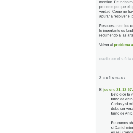
mentían. De todas ma
presente porque el qu
verdad. Como no hay
apurar a resolver el
Respuestas en los c
lo importante es fun
recurriendo a las art
Volver al
problema a
escrito por el sofist
2 sofismas:
El
jue ene 21, 12:57
Beto dice la 
turno de Anib
Carlos y si m
debe ser vera
turno de Anib
Buscamos aho
si Daniel mien
es así, Carlo