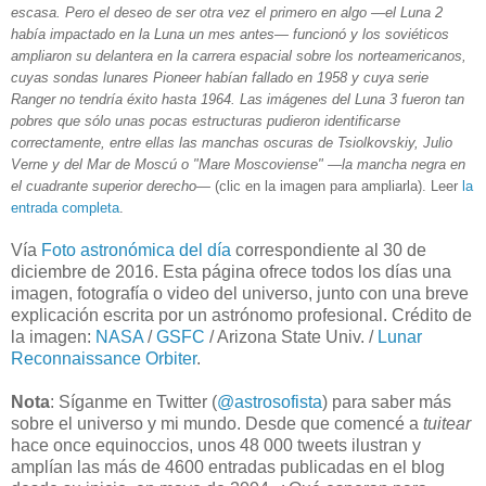
escasa. Pero el deseo de ser otra vez el primero en algo —el Luna 2
había impactado en la Luna un mes antes— funcionó y los soviéticos
ampliaron su delantera en la carrera espacial sobre los norteamericanos,
cuyas sondas lunares Pioneer habían fallado en 1958 y cuya serie
Ranger no tendría éxito hasta 1964. Las imágenes del Luna 3 fueron tan
pobres que sólo unas pocas estructuras pudieron identificarse
correctamente, entre ellas las manchas oscuras de Tsiolkovskiy, Julio
Verne y del Mar de Moscú o "Mare Moscoviense" —la mancha negra en
el cuadrante superior derecho—
(clic en la imagen para ampliarla). Leer
la
entrada completa
.
Vía
Foto astronómica del día
correspondiente al 30 de
diciembre de 2016. Esta página ofrece todos los días una
imagen, fotografía o video del universo, junto con una breve
explicación escrita por un astrónomo profesional. Crédito de
la imagen:
NASA
/
GSFC
/ Arizona State Univ. /
Lunar
Reconnaissance Orbiter
.
Nota
: Síganme en Twitter (
@astrosofista
) para saber más
sobre el universo y mi mundo. Desde que comencé a
tuitear
hace once equinoccios, unos 48 000 tweets ilustran y
amplían las más de 4600 entradas publicadas en el blog