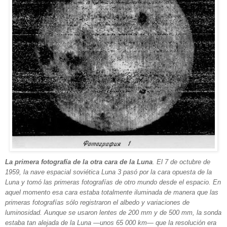
La primera fotografía de la otra cara de la Luna
. El 7 de octubre de
1959, la nave espacial soviética Luna 3 pasó por la cara opuesta de la
Luna y tomó las primeras fotografías de otro mundo desde el espacio. En
aquel momento esa cara estaba totalmente iluminada de manera que las
primeras fotografías sólo registraron el albedo y variaciones de
luminosidad. Aunque se usaron lentes de 200 mm y de 500 mm, la sonda
estaba tan alejada de la Luna —unos 65 000 km— que la resolución era