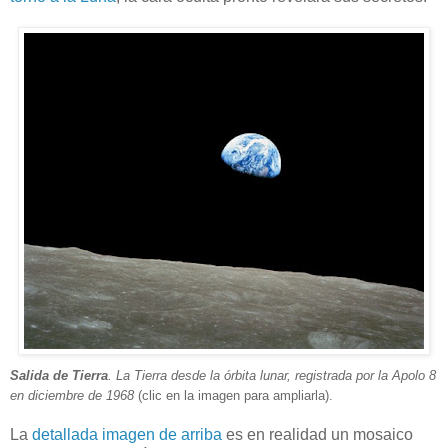
Salida de Tierra
. La Tierra desde la órbita lunar, registrada por la Apolo 8
en diciembre de 1968
(clic en la imagen para ampliarla).
La
detallada imagen de arriba
es en realidad un mosaico