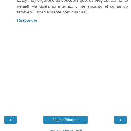
Estoy muy orgulloso de descubrir que, su blog es realmente
genial! Me gusta su interfaz, y me encantó el contenido
también. Especialmente continuar así!
Responder
‹
›
Página Principal
Ver la versión web